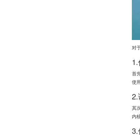
对
1
首
使
2
其
内
3