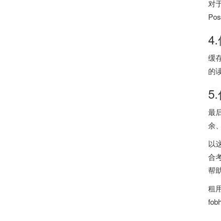
对
P
4
缓
的
5
最
余
以
合
帮
租
fob