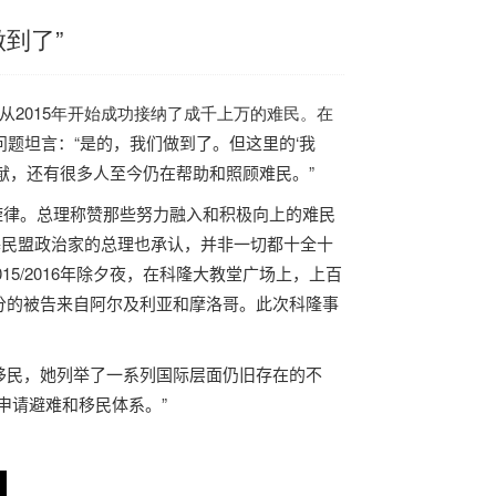
做到了”
从
2015年开始成功接纳了成千上万的难民。在
个问题坦言：“是的，我们做到了。但这里的‘我
献，还有很多人至今仍在帮助和照顾难民。”
旋律。总理称赞那些努力融入和积极向上的难民
基民盟政治家的总理也承认，并非一切都十全十
015/2016
年除夕夜，在科隆大教堂广场上，上百
分的被告来自阿尔及利亚和摩洛哥。此次科隆事
移民，她列举了一系列国际层面仍旧存在的不
申请避难和移民体系。”