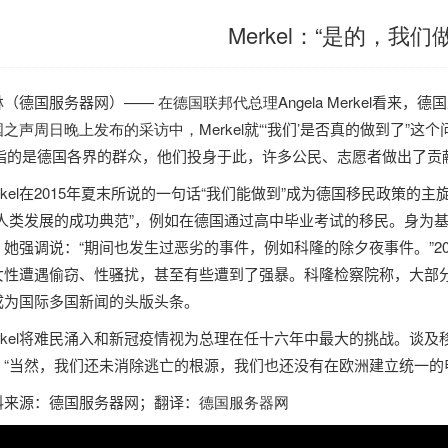
Merkel：“是的，我们
林（
德国服务器
网）
—— 在
德国
联邦代总理
Angela Merkel
看来，
德国
国
之声周日晚上发布的采访中，
Merkel
就“‘我们’是否真的做到了”这
指的是
德国
各界的群众，他们投身于此，许多公民、志愿者做出了贡
kel
在
2015
年夏末所说的一句话“我们能做到”成为
德国
移民政策的主
“人类发展的成功典范”，例如在
德国
通过高中毕业考试的移民。身为
。她强调说：“期间也发生过恶劣的事件，例如科隆的除夕夜事件。”
2
女性遭遇偷窃、性骚扰，甚至有些遭到了强暴。科隆检察院称，大部
成为国际多国新闻的头版头条。
kel
将难民涌入和新冠疫情视为总理在任十六年中最大的挑战。谈及
。“当然，我们还未消除逃亡的根源，我们也还没有在欧洲建立统一的
料来源：
德国服务器
网；翻译：
德国服务器
网