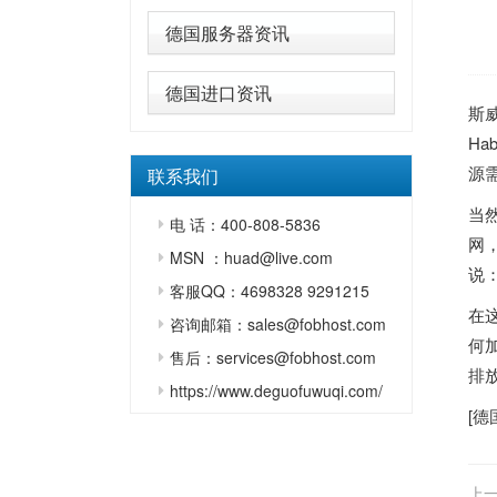
德国服务器资讯
德国进口资讯
斯
Ha
源
联系我们
当
电 话：400-808-5836
网
MSN ：huad@live.com
说：
客服QQ：4698328 9291215
在
咨询邮箱：sales@fobhost.com
何
售后：services@fobhost.com
排
https://www.deguofuwuqi.com/
[
德
上一