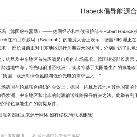
Habeck倡导能源
威玛（
德国服务器
网）——
德国
经济和气候保护部长Robert Hab
beck在约旦斯威玛（Swaimah）的能源大会上表示，
德国
和欧洲正在
需求”。部长目前正对中东地区进行为期四天的访问，分别到访了以色
然，约旦及中东地区首先应满足自身的市场需求。
德国
经济部长表示
，跨越地中海，将光电输送至欧洲”，或者将基于太阳能生产的氢能输
“
德国
、欧洲对绿色氢能与低价光电的需求巨大。”
这场
德国
与约旦联合组织的会议上，
德国
、约旦及该地区其他国家的
加强欧洲、中东地区和北非的能源输送线路探寻解决之法。此举有利
放的绿色氢能生产的前提条件。
国服务器
图文来源于网络,如有侵权,请联系删除]
篇:
俄罗斯进一步削减对德国的天然气供应