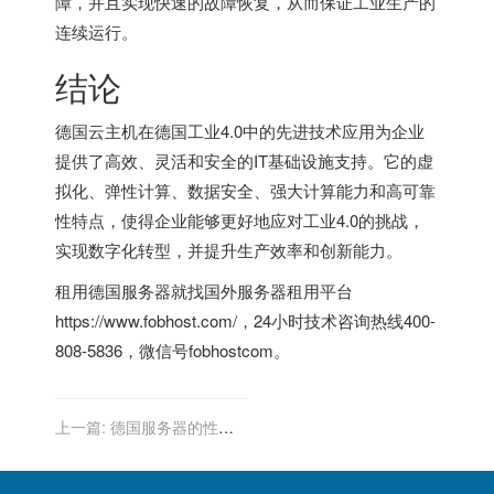
障，并且实现快速的故障恢复，从而保证工业生产的
连续运行。
结论
德国云主机在德国工业4.0中的先进技术应用为企业
提供了高效、灵活和安全的IT基础设施支持。它的虚
拟化、弹性计算、数据安全、强大计算能力和高可靠
性特点，使得企业能够更好地应对工业4.0的挑战，
实现数字化转型，并提升生产效率和创新能力。
租用德国服务器就找
国外服务器租用平台
https://www.fobhost.com/，24小时技术咨询热线400-
808-5836，微信号fobhostcom。
上一篇:
德国服务器的性能
卓越：满足在线业务需求