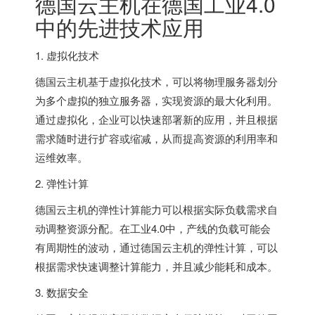
德国云主机
在德国工业4.0
中的先进技术应用
1. 虚拟化技术
德国云主机
基于虚拟化技术，可以将物理服务器划分
为多个虚拟的独立服务器，实现资源的最大化利用。
通过虚拟化，企业可以快速部署新的应用，并且根据
需求随时进行扩容或缩减，从而提高资源的利用率和
运维效率。
2. 弹性计算
德国云主机的弹性计算能力可以根据实际负载需求自
动调整资源分配。在工业4.0中，产线的负载可能会
有周期性的波动，通过德国云主机的弹性计算，可以
根据需求快速调整计算能力，并且减少能耗和成本。
3. 数据安全