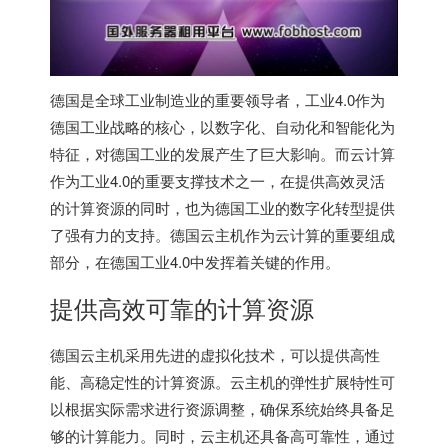
德国是全球工业制造业的重要领导者，工业4.0作为
德国工业战略的核心，以数字化、自动化和智能化为
特征，对德国工业的发展产生了巨大影响。而云计算
作为工业4.0的重要支撑技术之一，在提供高效灵活
的计算资源的同时，也为德国工业的数字化转型提供
了强有力的支持。
德国云主机
作为云计算的重要组成
部分，在德国工业4.0中发挥着关键的作用。
提供高效可靠的计算资源
德国云主机
采用先进的虚拟化技术，可以提供高性
能、高稳定性的计算资源。云主机的弹性扩展特性可
以根据实际需求进行资源调整，确保系统始终具备足
够的计算能力。同时，云主机还具备高可靠性，通过