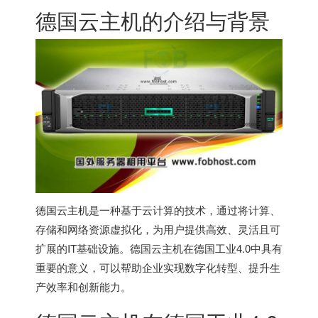
德国云主机
的介绍与背景
德国云主机
是一种基于云计算的技术，通过将计算、
存储和网络资源虚拟化，为用户提供高效、灵活且可
扩展的IT基础设施。
德国云主机
在德国工业4.0中具有
重要的意义，可以帮助企业实现数字化转型、提升生
产效率和创新能力。