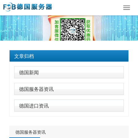
Toggl
navig
文章归档
德国新闻
德国服务器资讯
德国进口资讯
德国服务器资讯