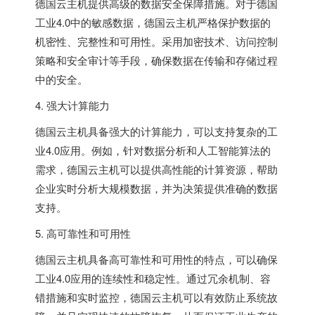
德国云主机提供高级的数据安全保障措施。对于德国
工业4.0中的敏感数据，德国云主机严格保护数据的
机密性、完整性和可用性。采用加密技术、访问控制
策略和安全审计等手段，确保数据在传输和存储过程
中的安全。
4. 强大计算能力
德国云主机具备强大的计算能力，可以支持复杂的工
业4.0应用。例如，针对数据分析和人工智能算法的
需求，德国云主机可以提供高性能的计算资源，帮助
企业实时分析大规模数据，并为决策提供准确的数据
支持。
5. 高可靠性和可用性
德国云主机具备高可靠性和可用性的特点，可以确保
工业4.0应用的连续性和稳定性。通过冗余机制、容
错措施和实时监控，德国云主机可以有效防止系统故