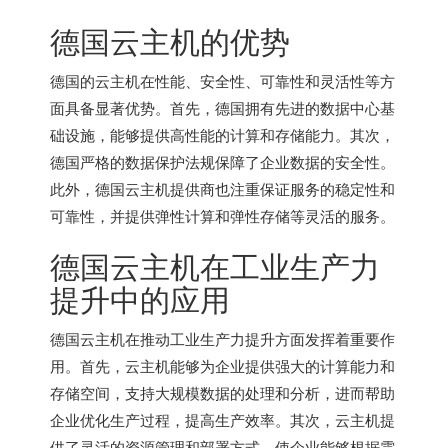
德国云主机
的优势
德国的云主机在性能、安全性、可靠性和灵活性等方
面具备显著优势。首先，德国拥有先进的数据中心基
础设施，能够提供高性能的计算和存储能力。其次，
德国严格的数据保护法规保障了企业数据的安全性。
此外，
德国云主机
提供商也注重保证服务的稳定性和
可靠性，并提供弹性计算和弹性存储等灵活的服务。
德国云主机
在工业生产力
提升中的应用
德国云主机
在推动工业生产力提升方面发挥着重要作
用。首先，云主机能够为企业提供强大的计算能力和
存储空间，支持大规模数据的处理和分析，进而帮助
企业优化生产过程，提高生产效率。其次，云主机提
供了灵活的资源管理和部署方式，使企业能够根据需