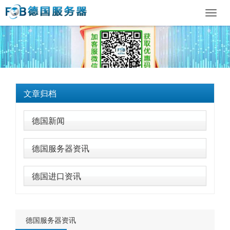
Toggl
navig
文章归档
德国新闻
德国服务器资讯
德国进口资讯
德国服务器资讯