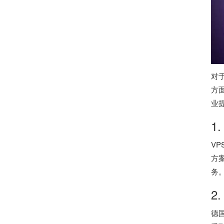
对
方
业
1
VP
方
务
2
德