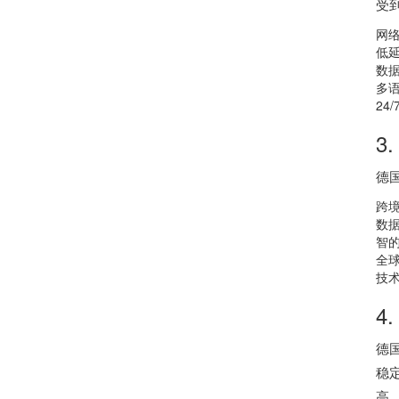
受
网
低
数
多
2
3
德
跨
数
智
全
技
4
德
稳
高