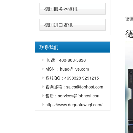
德国服务器资讯
德
德国进口资讯
联系我们
电 话：400-808-5836
MSN ：huad@live.com
客服QQ：4698328 9291215
咨询邮箱：sales@fobhost.com
售后：services@fobhost.com
https://www.deguofuwuqi.com/