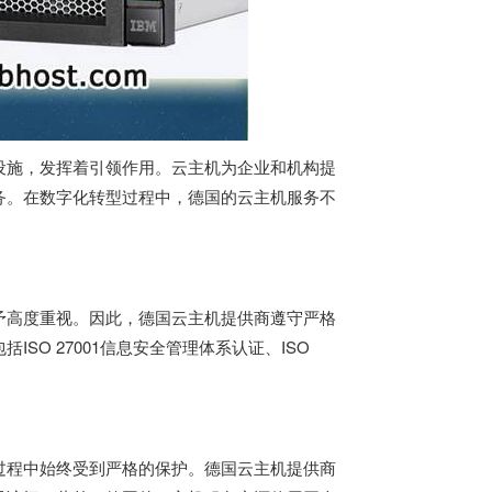
设施，发挥着引领作用。云主机为企业和机构提
务。在数字化转型过程中，德国的云主机服务不
予高度重视。因此，
德国云主机
提供商遵守严格
O 27001信息安全管理体系认证、ISO
过程中始终受到严格的保护。德国云主机提供商