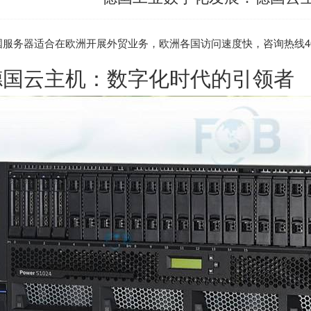
国服务器
适合在欧洲开展外贸业务，欧洲各国访问速度快，咨询热线400-808
德国云主机
：数字化时代的引领者