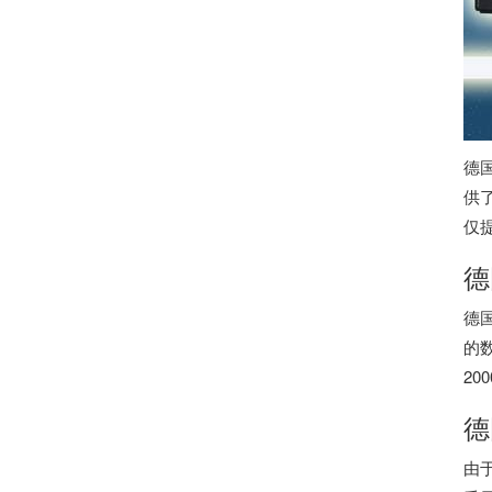
德
供
仅
德
德
的
20
德
由