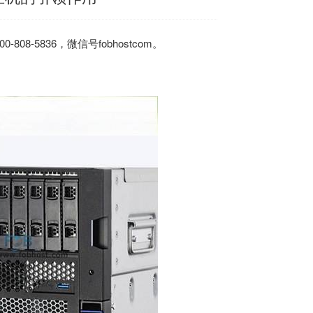
-5836，微信号fobhostcom。