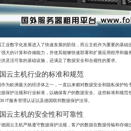
国工业数字化发展进入了快速发展的阶段，而云主机作为重要的基础
了强大的计算和存储能力，并使其能够快速部署和扩展应用程序和服
提供灵活可靠的基础设施，还满足了数据安全和合规性的要求。
国云主机行业的标准和规范
国作为欧洲最大的经济体之一，一直以来都对数据安全和隐私保护给
数据保护法规和行业标准，以确保客户的数据安全。这些标准和规范包括IS
000 IT服务管理认证以及德国联邦数据保护法等。
国云主机的安全性和可靠性
于
德国云主机
严格遵守数据保护法规，客户的数据在数据传输和存储