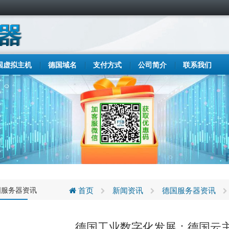
国虚拟主机
德国域名
支付方式
公司简介
联系我们
国服务器资讯
首页
新闻资讯
德国服务器资讯
德国工业数字化发展：德国云