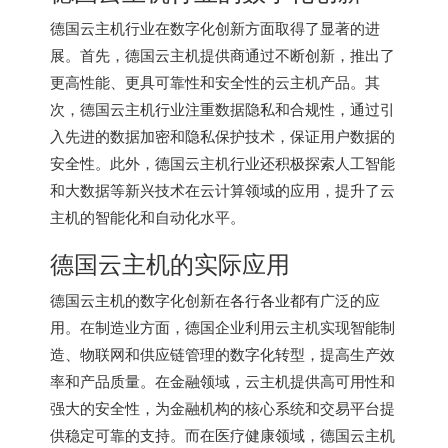
德国云主机行业在数字化创新方面取得了显著的进
展。首先，
德国云主机
提供商通过不断创新，推出了
更高性能、更具可靠性和安全性的云主机产品。其
次，
德国云主机
行业注重数据隐私和合规性，通过引
入先进的数据加密和隐私保护技术，保证用户数据的
安全性。此外，德国云主机行业还积极探索人工智能
和大数据等新兴技术在云计算领域的应用，提升了云
主机的智能化和自动化水平。
德国云主机的实际应用
德国云主机的数字化创新在各行各业都有广泛的应
用。在制造业方面，德国企业利用云主机实现智能制
造、物联网和供应链管理的数字化转型，提高生产效
率和产品质量。在金融领域，云主机提供高可用性和
强大的安全性，为金融机构的核心系统和交易平台提
供稳定可靠的支持。而在医疗健康领域，德国云主机