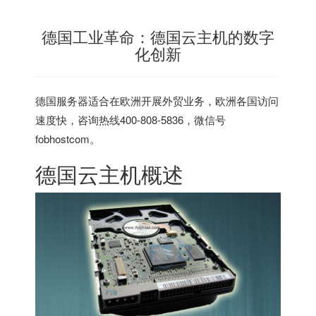
德国工业革命：德国云主机的数字
化创新
德国服务器
适合在欧洲开展外贸业务，欧洲各国访问
速度快，咨询热线400-808-5836，微信号
fobhostcom。
德国云主机
概述