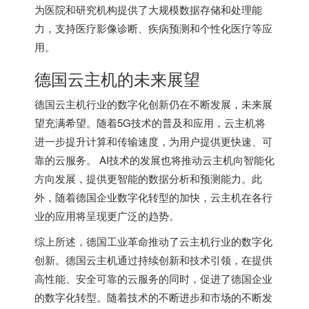
为医院和研究机构提供了大规模数据存储和处理能
力，支持医疗影像诊断、疾病预测和个性化医疗等应
用。
德国云主机的未来展望
德国云主机行业的数字化创新仍在不断发展，未来展
望充满希望。随着5G技术的普及和应用，云主机将
进一步提升计算和传输速度，为用户提供更快速、可
靠的云服务。 AI技术的发展也将推动云主机向智能化
方向发展，提供更智能的数据分析和预测能力。此
外，随着德国企业数字化转型的加快，云主机在各行
业的应用将呈现更广泛的趋势。
综上所述，德国工业革命推动了云主机行业的数字化
创新。德国云主机通过持续创新和技术引领，在提供
高性能、安全可靠的云服务的同时，促进了德国企业
的数字化转型。随着技术的不断进步和市场的不断发