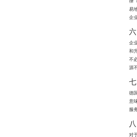
律
易
企
六
企
和
不
源
七
德
意
服
八
对