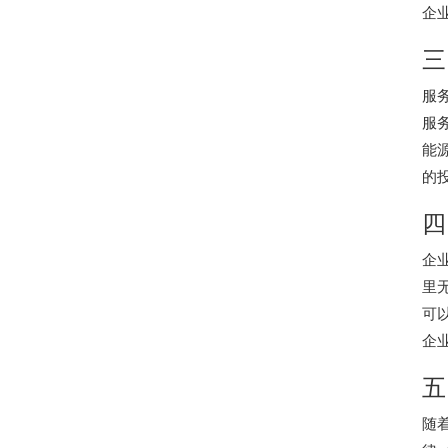
企
三
服
服
能
的
四
企
里
可
企
五
随