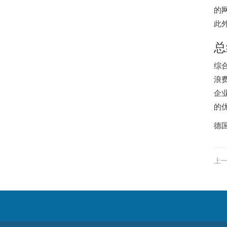
的
此
总
综
浪
企
的
德
上一