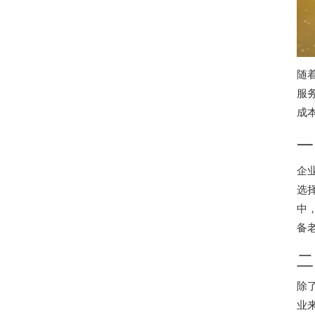
随
服
成
一
企
选
中
备
二
除
业