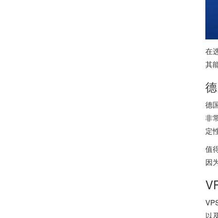
在
其
德
德
非
定
值
因
V
V
以