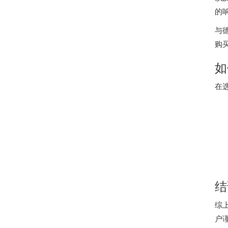
的
与
购
如
在
结
综
户