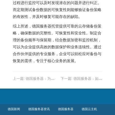
过程进行监控可以及时发现潜在的问题并进行纠正。
而定期测试备份数据的可恢复性则能够验证备份策略
的有效性，并及时修复可能存在的缺陷。
综上所述，
德国服务器
托管提供可靠的云存储备份策
略，确保数据的完整性、可恢复性和安全性。制定合
理的备份频率与保留期，结合数据加密和监控机制，
可以为企业提供高效的数据保护和业务连续性。通过
合作伙伴提供的专业服务，企业可以轻松应对备份与
恢复的需求，专注于核心业务的发展。
上一篇:
德国服务器：为什
下一篇:
德国服务器：如何
么您需要专业的DDoS保
为您的业务提供快速、可靠
护？
的互联网连接？
德国新闻
德国服务器资讯
德国服务器
德国云主机