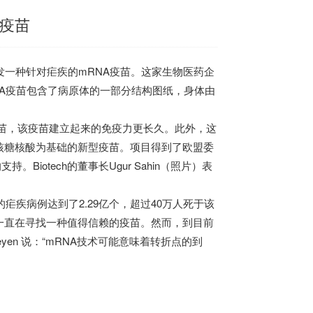
疾疫苗
内开发一种针对疟疾的mRNA疫苗。这家生物医药企
NA疫苗包含了病原体的一部分结构图纸，身体由
A疫苗，该疫苗建立起来的免疫力更长久。此外，这
核糖核酸为基础的新型疫苗。项目得到了欧盟委
iotech的董事长Ugur Sahin（照片）表
疟疾病例达到了2.29亿个，超过40万人死于该
一直在寻找一种值得信赖的疫苗。然而，到目前
Leyen 说：“mRNA技术可能意味着转折点的到