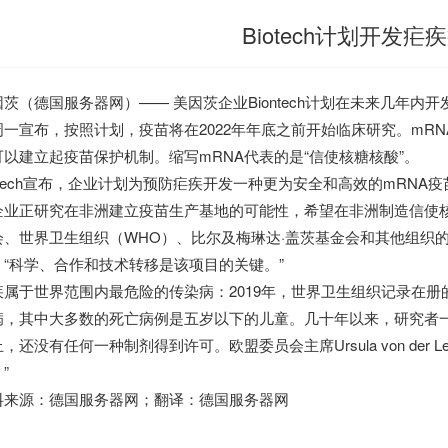
Biotech计划开发疟
因茨（
德国服务器
网）—— 美因茨企业Biontech计划在未来几年
周一宣布，按照计划，疫苗将在2022年年底之前开始临床研究。mR
可以建立起疫苗保护机制。缩写mRNA代表的是“信使核糖核酸”。
iotech宣布，企业计划为预防疟疾开发一种更为安全和高效的mRN
企业正研究在非洲建立疫苗生产基地的可能性，希望在非洲制造信使
、世界卫生组织（WHO）、比尔及梅琳达·盖茨基金会和其他组织的支持。B
：“科学、合作和技术转移是该项目的关键。”
疾属于世界范围内最危险的传染病：2019年，世界卫生组织记录在册的
病，其中大多数的死亡病例是五岁以下的儿童。几十年以来，研究者
，还没有任何一种制剂得到许可。欧盟委员会主席Ursula von der 
”
料来源：
德国服务器
网；翻译：
德国服务器
网