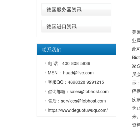
德国服务器资讯
德国进口资讯
美
业
此
联系我们
B
电 话：400-808-5836
家
MSN ：huad@live.com
员会
客服QQ：4698328 9291215
示
疟
咨询邮箱：sales@fobhost.com
疾
售后：services@fobhost.com
为止
https://www.deguofuwuqi.com/
来。
资