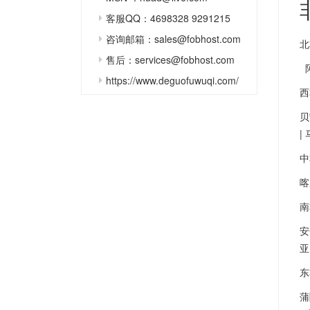
客服QQ：4698328 9291215
咨询邮箱：sales@fobhost.com
北
售后：services@fobhost.com
阿
https://www.deguofuwuqi.com/
西
贝
|
中
喀
南
安
亚
东
蒲