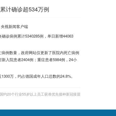
 累计确诊超534万例
源：央视新闻客户端
病例累计5340285例，单日新增44063
亡病例数量，政府网站仅更新了医院内死亡病例
时新入院患者2404例；重症患者5984例，24小
00万，约占德国成年人口总数的24.8%。
国约20个行业55岁以上员工获准优先接种新冠疫苗