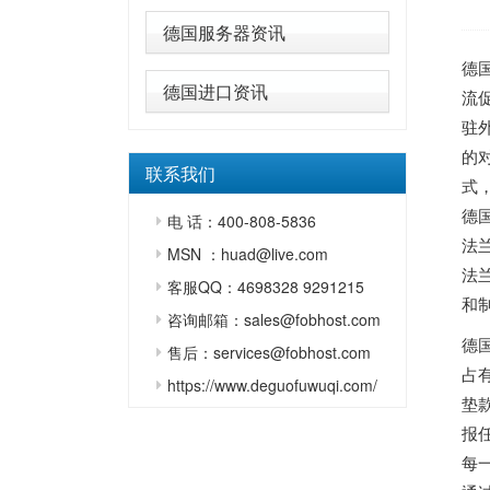
德国服务器资讯
德
德国进口资讯
流
驻
的
联系我们
式
德
电 话：400-808-5836
法
MSN ：huad@live.com
法
客服QQ：4698328 9291215
和
咨询邮箱：sales@fobhost.com
德
售后：services@fobhost.com
占
https://www.deguofuwuqi.com/
垫
报
每