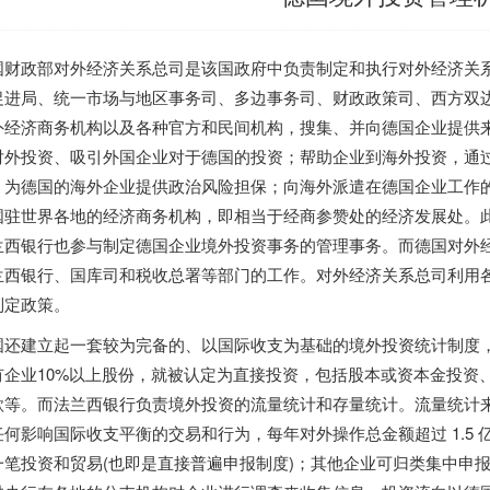
国财政部对外经济关系总司是该国政府中负责制定和执行对外经济关
促进局、统一市场与地区事务司、多边事务司、财政政策司、西方双
外经济商务机构以及各种官方和民间机构，搜集、并向德国企业提供
对外投资、吸引外国企业对于德国的投资；帮助企业到海外投资，通
，为德国的海外企业提供政治风险担保；向海外派遣在德国企业工作
国驻世界各地的经济商务机构，即相当于经商参赞处的经济发展处。
兰西银行也参与制定德国企业境外投资事务的管理事务。而德国对外
兰西银行、国库司和税收总署等部门的工作。对外经济关系总司利用
制定政策。
国还建立起一套较为完备的、以国际收支为基础的境外投资统计制度，
有企业10%以上股份，就被认定为直接投资，包括股本或资本金投资
款等。而法兰西银行负责境外投资的流量统计和存量统计。流量统计
任何影响国际收支平衡的交易和行为，每年对外操作总金额超过 1.5
一笔投资和贸易(也即是直接普遍申报制度)；其他企业可归类集中申