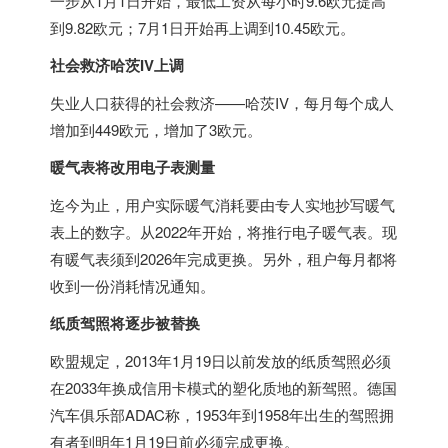
一步从1月1日开始，最低工资从每小时9.6欧元提高
到9.82欧元；7月1日开始再上调到10.45欧元。
社会救济哈茨IV上调
失业人口获得的社会救济——哈茨IV，每月每个成人
增加到449欧元，增加了3欧元。
暖气表将改用电子表测量
迄今为止，用户实际暖气消耗要由专人实地抄写暖气
表上的数字。从2022年开始，将推行电子暖气表。现
有暖气表须到2026年完成更换。另外，租户每月都将
收到一份消耗情况通知。
纸质驾照将逐步被替换
欧盟规定，2013年1月19日以前发放的纸质驾照必须
在2033年换成信用卡模式的塑化质地的新驾照。
德国
汽车俱乐部ADAC称，1953年到1958年出生的驾照拥
有者到明年1月19日前必须完成更换。