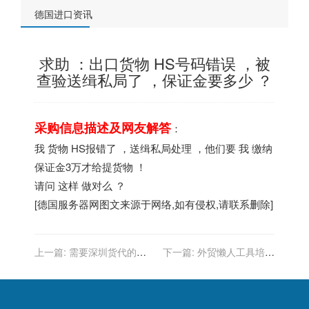
德国进口资讯
求助 ：出口货物 HS号码错误 ，被
查验送缉私局了 ，保证金要多少 ？
采购信息描述及网友解答
：
我 货物 HS报错了 ，送缉私局处理 ，他们要 我 缴纳
保证金3万才给提货物 ！
请问 这样 做对么 ？
[
德国服务器
网图文来源于网络,如有侵权,请联系删除]
上一篇:
需要深圳货代的联
下一篇:
外贸懒人工具培训
系我
一周教会如何主动开发客户