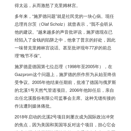
得太远，从而激怒了克里姆林宫。
多年来，“施罗德问题”就是社民党的一块心病。现任
总理肖尔茨（Olaf Scholz）就曾表示，“我不会听从
他的建议。”越来越多的声音批评说，施罗德现在已
经陷入了金钱的陷阱之中，他拿了普京的好处，因此
一味替克里姆林宫说话。甚至批评现年77岁的前总
理“晚节不保”。
施罗德是
德国
第七位总理（1998年至2005年），在
Gazprom这个问题上，施罗德的所作所为从始至终倍
受争议。2005年他结束任期前，批准了
德国
与俄罗斯
的北溪1号天然气管道项目。2006年他卸任后，亲自
出任北溪股份有限公司监事会主席。这种无缝衔接的
作法遭到媒体痛批。
2018年启动的北溪2号项目则屡次成为国际政治冲突
的焦点，因为美国和英国等反对这个项目，担心它会