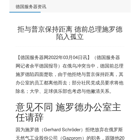
德国服务器资讯
拒与普京保持距离 德前总理施罗德
陷入孤立
【
德国服务器
网2022年03月04日讯】（
德国服务器
网记者余平
德国
报导）在俄乌冲突当中，
德国
前总理
施罗德陷四面楚歌，由于他拒绝与普京保持距离，其
办公室的员工都离他而去；部分社民党成员要求将他
除名；大学、足球俱乐部也考虑与他撇清关系。
意见不同 施罗德办公室主
任请辞
因为施罗德（Gerhard Schröder）拒绝放弃在俄罗斯
天然气工业股份公司（Gazprom）的职务，跟随他20