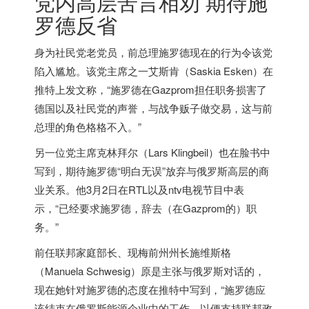
党内高层苦言相劝 期待施
罗德反省
身为社民党老党员，前总理施罗德现在的行为令该党
陷入尴尬。该党主席之一艾斯肯（Saskia Esken）在
推特上发文称，“施罗德在Gazprom担任职务损害了
德国
以及社民党的声誉，与战争贩子做交易，这与前
总理的角色格格不入。”
另一位党主席克林拜尔（Lars Klingbeil）也在脸书中
写到，期待施罗德“明白无误”放弃与俄罗斯高层的商
业关系。他3月2日在RTL以及ntv电视节目中表
示，“已经要求施罗德，辞去（在Gazprom的）职
务。”
前任联邦家庭部长、现梅前州州长施维斯格
（Manuela Schwesig）原是主张与俄罗斯对话的，
现在她针对施罗德的态度在推特中写到，“施罗德应
该结束在俄罗斯能源企业中的工作，以便支持联邦政