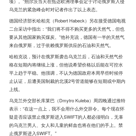
项）。”朔尔茨当天在抵达欧洲理事会定于讨论俄罗斯入侵
乌克兰的紧急峰会时对记者作出了以上表态。
德国
经济部长哈柏克（Robert Habeck）另在接受
德国
电视
二台采访中指出：“我们将不得不购买更多的天然气，但也
要从其他国家购买煤炭。”他补充说，
德国
有一半的天然气
来自俄罗斯，过于依赖俄罗斯供应的石油和天然气。
哈柏克说，预计在俄罗斯袭击乌克兰后，石油和天然气价
格在短期内将继续上涨，但他说希望价格以后能在可控水
平上趋于平稳。他强调，不认为
德国
政府本周早些时候停
止认证，后遭美国制裁的北溪2号管道能够在短期或中期内
上线。
乌克兰外交部长库莱巴（Dmytro Kuleba）周四晚通过推特
表示：“在这一点上，我不会用什么外交辞令。每个现在怀
疑是否应该禁止俄罗斯进入SWIFT的人都必须明白，无辜
的乌克兰男人、女人和儿童的鲜血也将在他们的手上。禁
止俄罗斯进入SWIFT。”