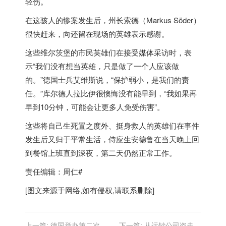
轻伤。
在这骇人的惨案发生后，州长索德（Markus Söder）
很快赶来，向还留在现场的英雄表示感谢。
这些维尔茨堡的市民英雄们在接受媒体采访时，表
示“我们没有想当英雄，只是做了一个人应该做
的。”
德国
士兵艾维斯说，“保护弱小，是我们的责
任。”库尔德人拉比伊很懊悔没有能早到，“我如果再
早到10分钟，可能会让更多人免受伤害”。
这些将自己生死置之度外、挺身救人的英雄们在事件
发生后又归于平常生活，侍应生安德鲁在当天晚上回
到餐馆上班直到深夜，第二天仍然正常工作。
责任编辑：周仁#
[图文来源于网络,如有侵权,请联系删除]
上一篇:
德国举办第二次利
下一篇:
从运钞公司盗走八