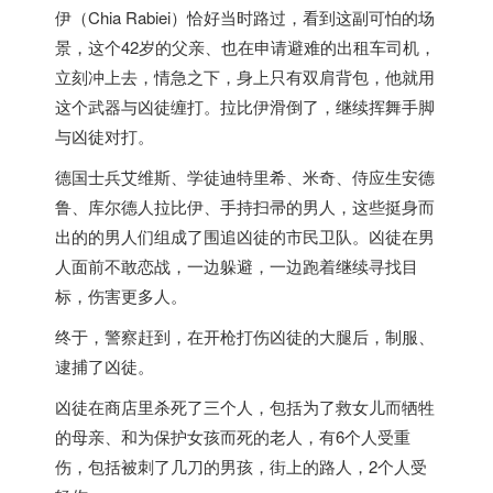
伊（Chia Rabiei）恰好当时路过，看到这副可怕的场
景，这个42岁的父亲、也在申请避难的出租车司机，
立刻冲上去，情急之下，身上只有双肩背包，他就用
这个武器与凶徒缠打。拉比伊滑倒了，继续挥舞手脚
与凶徒对打。
德国
士兵艾维斯、学徒迪特里希、米奇、侍应生安德
鲁、库尔德人拉比伊、手持扫帚的男人，这些挺身而
出的的男人们组成了围追凶徒的市民卫队。凶徒在男
人面前不敢恋战，一边躲避，一边跑着继续寻找目
标，伤害更多人。
终于，警察赶到，在开枪打伤凶徒的大腿后，制服、
逮捕了凶徒。
凶徒在商店里杀死了三个人，包括为了救女儿而牺牲
的母亲、和为保护女孩而死的老人，有6个人受重
伤，包括被刺了几刀的男孩，街上的路人，2个人受