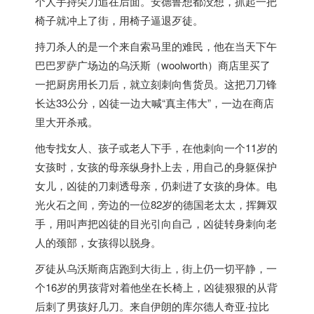
个人手持尖刀追在后面。安德鲁想都没想，抓起一把
椅子就冲上了街，用椅子逼退歹徒。
持刀杀人的是一个来自索马里的难民，他在当天下午
巴巴罗萨广场边的乌沃斯（woolworth）商店里买了
一把厨房用长刀后，就立刻刺向售货员。这把刀刀锋
长达33公分，凶徒一边大喊“真主伟大”，一边在商店
里大开杀戒。
他专找女人、孩子或老人下手，在他刺向一个11岁的
女孩时，女孩的母亲纵身扑上去，用自己的身躯保护
女儿，凶徒的刀刺透母亲，仍刺进了女孩的身体。电
光火石之间，旁边的一位82岁的
德国
老太太，挥舞双
手，用叫声把凶徒的目光引向自己，凶徒转身刺向老
人的颈部，女孩得以脱身。
歹徒从乌沃斯商店跑到大街上，街上仍一切平静，一
个16岁的男孩背对着他坐在长椅上，凶徒狠狠的从背
后刺了男孩好几刀。来自伊朗的库尔德人奇亚‧拉比