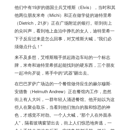
他们中有19岁的
德国
士兵艾维斯（Elvis），当时和其
他两位朋友米奇（Michi）和正在做学徒的迪特里希
（Dietrich，21岁）正在广场附近的银行。听到街上
的尖叫声，看到地上血泊中挣扎的女人，迪特里希一
下子反应过来是怎么回事，对艾维斯大喊，“我们必
须做点什么！”
来不及多想，艾维斯顺手抓起路边车站的一个标志
牌，米奇和迪特里希抓起能找到的硬东西，三个朋友
一起冲向歹徒，将手中的“武器”砸出去。
在巴巴罗萨广场边的一个餐馆做侍应生的赫尔穆斯‧
安德鲁（Helmuth Andrew）正在餐馆内工作，忽然
街上有人大叫，一群年轻人涌进餐馆。他开始以为这
些人在聚会取乐，当看到他们煞白的脸和惊恐的神
色，才感觉不对劲。一个人大喊，“那个人在外面杀
人”，隔着玻璃窗望出去，街上人们惊恐地奔逃，一