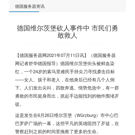
德国服务器资讯
德国维尔茨堡砍人事件中 市民们勇
敢救人
【
德国服务器
网2021年07月11日讯】（
德国服务器
网记者舒华
德国
报导）
德国
维尔茨堡街头被鲜血染
红，一个24岁的索马里难民手持尖刀寻找袭击目标
——女人、孩子和老人，在他身后已经有几个人倒
下。人们发出尖叫，四散奔逃。情势危急中，有一群
勇敢的市民挺身而出，抓起手边能找到的物件围堵歹
徒。
这是发生在6月26日维尔茨堡（Würzburg）市中心巴
巴罗萨广场的一幕，这些平凡的英雄阻挡了歹徒，在
警察赶到之前的时间里挽救了更多的生命。