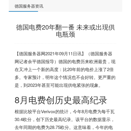
德国服务器资讯
德国电费20年翻一番 未来或出现供
电瓶颈
【
德国服务器
网2021年09月11日讯】（
德国服务器
网记者余平
德国
报导）
德国
的电费历来欧洲最贵，现
在又冲上一个新的高度：比20年前的电价上涨了2倍
多。专家预计，明年这个情况也不会好转。更严重的
是，到2023年甚至可能出现供电紧张的现象。
8月电费创历史最高纪录
根据比较平台Verivox的统计，今年8月电费为每千瓦
30.4欧分，创下历史最高纪录。该平台的数据显示，
去年同期的电费为28.75欧分。这意味着，今年的电