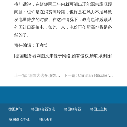
换句话说，在短短两三年内就可能出现能源供应瓶颈
问题：也许是在消费高峰期，也许是在风力不足导致
发电量减少的时候。在这种情况下，政府也许必须从
外国进口高价电，如此一来，电价再创新高也将是必
然的了。
责任编辑：王亦笑
[
德国服务器
网图文来源于网络,如有侵权,请联系删除]
上一篇:
德国大选多项数字
下一篇:
Christan Ritscher被
创纪录 参选党派历届最多
任命为UNITAD调查组组长
德国新闻
德国服务器资讯
德国服务器
德国云主机
德国虚拟主机
网站地图