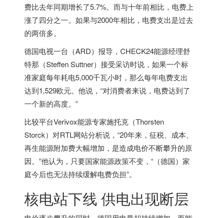
费比去年同期增长了5.7%。而与十年前相比，电费上
涨了四分之一。如果与2000年相比，电费支出是过去
的两倍多。
德国
电视一台（ARD）报导，CHECK24能源经理舒
特那（Steffen Suttner）接受采访时说，如果一个标
准家庭每年耗电5,000千瓦小时，那么每年电费支出
达到1,529欧元。他说，“对消费者来说，电费达到了
一个新的高度。”
比较平台Verivox能源专家施托克（Thorsten
Storck）对RTL网站分析说，“20年来，征税、成本、
再生能源附加费大幅增加，是造成电价不断攀升的原
因。”他认为，只要国家能源政策不变，“（
德国
）家
庭今后也无法持续缓解电费负担”。
核电站下线 供电出现断层
电价逐步攀升的同时，
德国
用电量却持续增加，而能