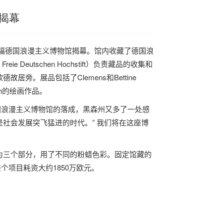
揭幕
福
德国
浪漫主义博物馆揭幕。馆内收藏了
德国
浪
 Freie Deutschen Hochstift
）负责藏品的收集和
歌德故居旁。展品包括了
Clemens
和
Bettine
h
的绘画作品。
国
浪漫主义博物馆的落成，黑森州又多了一处感
社会发展突飞猛进的时代。”
我们将在这座博
为三个部分，用了不同的粉蜡色彩。固定馆藏的
整个项目耗资大约
1850
万欧元。