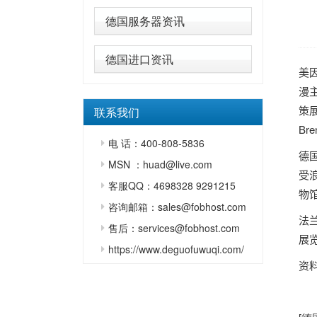
德国服务器资讯
德国进口资讯
美
漫
策
联系我们
Bre
电 话：400-808-5836
德
MSN ：huad@live.com
受
客服QQ：4698328 9291215
物
咨询邮箱：sales@fobhost.com
法
售后：services@fobhost.com
展
https://www.deguofuwuqi.com/
资