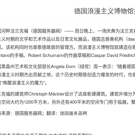
德国浪漫主义博物馆
因河畔法兰克福（
德国服务器
网）
——
周日晚上，一场庆典为法兰克
主义时期的文学和艺术作品以及日常文化展品，
德国
总
慈善机构（
das
展。该机构同时也是歌德故居的管理方。而浪漫主义博物馆就建造在
ntano
的手稿、
Robert Schumann
的作曲草稿和
Caspar David Friedric
国
黑森州艺术和文化部部长
Angela Dorn
（绿党）周一表示：“随着
德
浪漫主义时期杰出贡献之地，这个历史时期是创造力爆发的时代，也是
馆“唤醒浪漫主义的魔力”。
兰克福的建筑师
Christoph Mäckler
设计了这座新建建筑。建筑外墙分
览空间大约为
1200
平方米，另外还有
400
平米的空间专门用于临展。
料来源：
德国服务器
网；翻译：
德国服务器
网