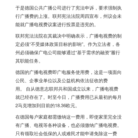
于是
德国
公共广播公司进行了宪法申诉，要求强制执
行广播费的上涨。联邦宪法法院周四宣布，州议会未
能就广播电视费议案进行投票是违宪的。
联邦宪法法院在其裁决中明确表示，广播电视费的制
定必须“不受媒体政策目标的影响”。作为立法者，各
州必须确保广电公司能够通过“基于需求的融资”履行
其职能任务。
德国
的广播电视费即广电服务使用费，这是一项面向
公民、企事业单位以及公益机构依法征收的费
用。 自从德意志联邦共和国成立以来，广播电视费
就已经存在了。时至今日，广播费用已从最初的每月
2马克增加到目前的18.36欧元。
在
德国
每户家庭都需缴纳这一费用，即使家里完全没
有广播、电视等各种设备，也必须缴纳广播电视费。
只有领取社会低保的人或难民才能申请免除这一费