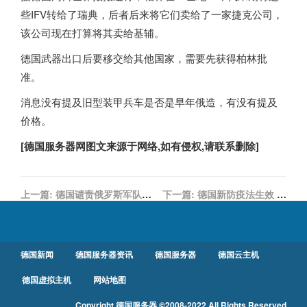
些IFV转给了瑞典，后者后来将它们卖给了一家捷克公司，
该公司现在打算将其卖给基辅。
德国
武器出口后要移交给其他国家，需要先获得柏林批
准。
消息没有提及旧型装甲兵车是否是早年俄造，有没有提及
价格。
[
德国服务器
网图文来源于网络,如有侵权,请联系删除]
上一篇:
德国谴责俄罗斯军队在
下一篇:
德国新防疫法生效 购
布查镇暴行
物不必戴口罩
德国新闻
德国服务器资讯
德国服务器
德国云主机
德国虚拟主机
网站地图
Copyright
德国服务器
©2008-2022 All Rights Reserved