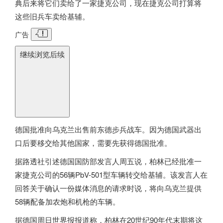
典后来将它们卖给了一家捷克公司，现在捷克公司打算将
这些旧兵车卖给基辅。
广告
继续浏览后续
德国
批准向乌克兰出售前东德步兵战车。因为
德国
武器出
口后要移交给其他国家，需要先获得
德国
批准。
据路透社引述
德国
国防部发言人周五说，柏林已经批准一
家捷克公司的56辆PbV-501型车辆转交给基辅。该发言人在
回答关于确认一份媒体消息的请求时说，将向乌克兰提供
58辆配备加农炮和机枪的车辆。
据
德国
周日世界报报道称，柏林在20世纪90年代末期将这