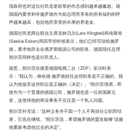
现政府也对这位社民党老前辈的作态感到越来越尴尬。
德
国
国内要求剥夺施罗德作为前总理所享有的所有福利的呼
声越来越高，包括他所享受的丰厚的养老金。
德国
社民党两位联合主席克林贝尔(Lars Klingbeil)和埃斯肯
(Saskia Esken)周四早些时候表示，他们已经写信给施罗
德，要求他辞去在俄罗斯能源公司的职务。
德国
现任总理
朔尔茨同样也是社民党人。
据悉，朔尔茨在接受
德国
电视二台（ZDF）采访时表
示：“我认为，格哈德·施罗德担任这些职务是不正确的。我
认为他放弃这些职位是正确的（决定）。”朔尔茨强调，即
使作为一个普通的
德国
公民，施罗德也是一位前国家元
首，这使得他的商业事务不仅仅是一个私人问题。
朔尔茨补充说：“这种义务并不因一个人不再担任公职而结
束，它也在继续。”朔尔茨说，希望施罗德的盟友能够“说服
他重新考虑他过去的决定”。