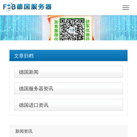
Toggl
navig
文章归档
德国新闻
德国服务器资讯
德国进口资讯
新闻资讯