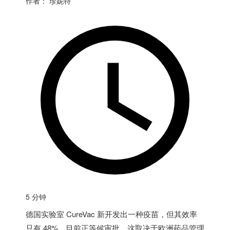
作者：
珍妮特
5 分钟
德国
实验室 CureVac 新开发出一种疫苗，但其效率
只有 48%，目前正等候审批。这取决于欧洲药品管理