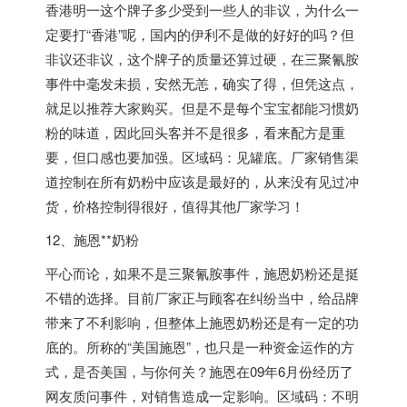
香港明一这个牌子多少受到一些人的非议，为什么一
定要打“香港”呢，国内的伊利不是做的好好的吗？但
非议还非议，这个牌子的质量还算过硬，在三聚氰胺
事件中毫发未损，安然无恙，确实了得，但凭这点，
就足以推荐大家购买。但是不是每个宝宝都能习惯奶
粉的味道，因此回头客并不是很多，看来配方是重
要，但口感也要加强。区域码：见罐底。厂家销售渠
道控制在所有奶粉中应该是最好的，从来没有见过冲
货，价格控制得很好，值得其他厂家学习！
12、施恩**奶粉
平心而论，如果不是三聚氰胺事件，施恩奶粉还是挺
不错的选择。目前厂家正与顾客在纠纷当中，给品牌
带来了不利影响，但整体上施恩奶粉还是有一定的功
底的。所称的“美国施恩”，也只是一种资金运作的方
式，是否美国，与你何关？施恩在09年6月份经历了
网友质问事件，对销售造成一定影响。区域码：不明