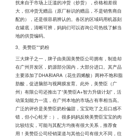
扰来自于市场上泛滥的冲货（炒货），价格相差很
大，但冲货无赠品（原厂标识的赠品，不是销售商自
配的），还是很容易辨认的。各区的区域码用机器刻
在罐底，清晰可辨，妈妈们可以咨询公司热线了解当
地的供货编码。
3、美赞臣**奶粉
三大牌子之一，牌子由美国美赞臣公司拥有，制造却
在广州开发区，奶源部分国内，大部分进口。其产品
主要添加了DHA和ARA（花生四烯酸）两种不饱和脂
肪酸，促进脑部与视网膜发育。此外，美赞臣（广
州）有限公司还推出了“美赞臣A+智力升级计划”，活
动策划能力一流，在广州本地的市场占有率相当高。
广泛的评价是美赞臣奶粉偏甜，宝宝吃了之后口感不
错，但小心蛀牙：）。很多妈妈反映美赞臣宝宝的肉
比较结实，可能与其配方均衡有很大关系，推荐食
用！美赞臣公司经销渠道与其他公司有很大不同，往