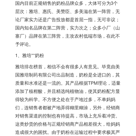
国内目前正规销售的奶粉品牌众多，大体可分为3个
层次：雅培、惠氏、美赞臣、多美滋在第一阵营，无
论厂家实力还是广告投放都是首屈一指，无可非议；
国内知名品牌在第二阵营，实力次之；众多小厂（山
寨厂）品牌在第三阵营，主攻农村低端市场，在此不
予评论。
1、雅培**奶粉
雅培排在榜首，相信不会有很多人有意见。毕竟由美
国雅培制药有限公司出品制造，奶粉是全进口的，其
质量和水准还是一流的。其产品根据TPM理论，适量
添加了核柑酸，并且精选纯植物油，使其奶粉配方显
得较为科学。不方便之处在于产地过多，不单妈妈
们，连销售者都被产地弄得糊里糊涂，另外，经销商
对销售渠道的控制也有待提高，市场上充斥着冲货。
这类炒货的价格与正规经销商产品相差很大，给妈妈
造成很大的困扰。由于奶粉在运输过程中要求极其严