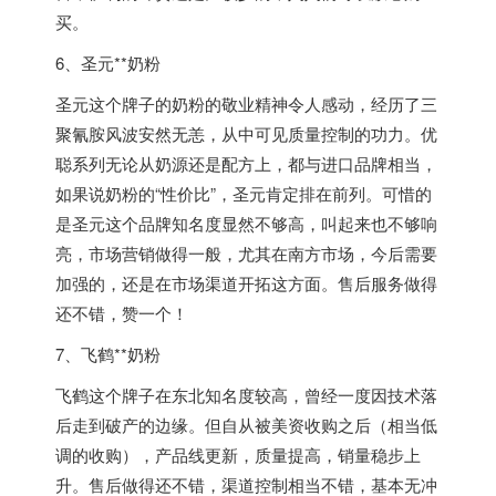
买。
6、圣元**奶粉
圣元这个牌子的奶粉的敬业精神令人感动，经历了三
聚氰胺风波安然无恙，从中可见质量控制的功力。优
聪系列无论从奶源还是配方上，都与进口品牌相当，
如果说奶粉的“性价比”，圣元肯定排在前列。可惜的
是圣元这个品牌知名度显然不够高，叫起来也不够响
亮，市场营销做得一般，尤其在南方市场，今后需要
加强的，还是在市场渠道开拓这方面。售后服务做得
还不错，赞一个！
7、飞鹤**奶粉
飞鹤这个牌子在东北知名度较高，曾经一度因技术落
后走到破产的边缘。但自从被美资收购之后（相当低
调的收购），产品线更新，质量提高，销量稳步上
升。售后做得还不错，渠道控制相当不错，基本无冲