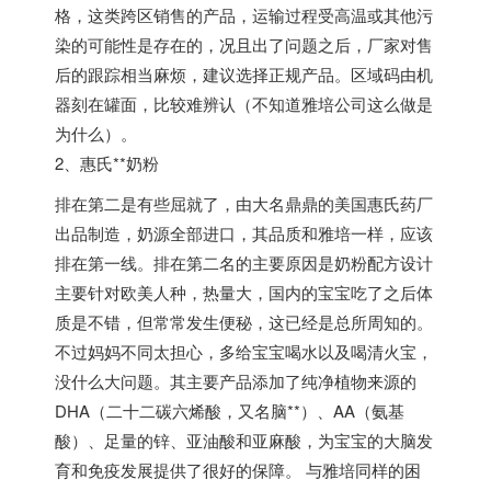
格，这类跨区销售的产品，运输过程受高温或其他污
染的可能性是存在的，况且出了问题之后，厂家对售
后的跟踪相当麻烦，建议选择正规产品。区域码由机
器刻在罐面，比较难辨认（不知道雅培公司这么做是
为什么）。
2、惠氏**奶粉
排在第二是有些屈就了，由大名鼎鼎的美国惠氏药厂
出品制造，奶源全部进口，其品质和雅培一样，应该
排在第一线。排在第二名的主要原因是奶粉配方设计
主要针对欧美人种，热量大，国内的宝宝吃了之后体
质是不错，但常常发生便秘，这已经是总所周知的。
不过妈妈不同太担心，多给宝宝喝水以及喝清火宝，
没什么大问题。其主要产品添加了纯净植物来源的
DHA（二十二碳六烯酸，又名脑**）、AA（氨基
酸）、足量的锌、亚油酸和亚麻酸，为宝宝的大脑发
育和免疫发展提供了很好的保障。 与雅培同样的困