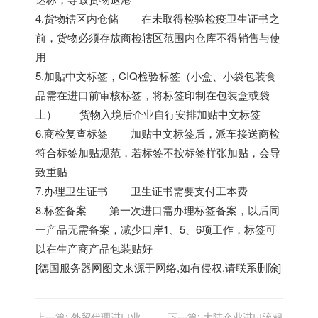
4.货物辖区内仓储 在未取得检验检疫卫生证书之
前，货物必须存放商检辖区范围内仓库不得销售与使
用
5.加贴中文标签，CIQ检验标签（小盒、小袋包装食
品需在进口前审核标签，将标签印制在包装盒或袋
上） 货物入境后企业自行安排加贴中文标签
6.商检复查标签 加贴中文标签后，派车接送商检
符合标签加贴规范，若标签不按标签样张加贴，会导
致重贴
7.办理卫生证书 卫生证书需要支付工本费
8.标签备案 第一次进口需办理标签备案，以后同
一产品无需备案，减少口岸1、5、6项工作，标签可
以在生产商产品包装贴好
[
德国服务器
网图文来源于网络,如有侵权,请联系删除]
上一篇:
外贸代理进口业务
下一篇:
大陆企业进口流程