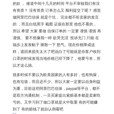
的款 ， 难道中间十几天的时间 平台不审核我们有没
有资质？ 没有资质 订单怎么又 顺利提交了呢？ 感觉
做阿里巴巴信保 就是个坑， 完全都不听卖家的发言
的 ，而且白纸黑字 截图 证据在那里 他也不看的 。
所以 希望 大家 要做 信保订单的 一定要 谨慎 谨慎 再
谨慎。 要不然像我一样 欲哭无泪 投诉无门 只能 在
福步上发发帖子 驱散一下 怒气。现在价格降成这
样，退回来损失太大了吧说白了可能就是你客户收到
口罩的时候发现当地价格已经下降了，他要亏本，所
以才这么搞。
很多时候不要以为欧美国家的人有多好，也有狗屎，
也有垃圾，而且还不少。所以大家一定要以自身利益
为重，目前这些阿里巴巴信保，paypal等平台，都不
是双方沟通机制，一旦买家提出索赔基本都是卖家吃
亏的。又学习到了做口罩就是火中取栗 有的可能赚
到了 有的赔钱了就自认倒霉吧