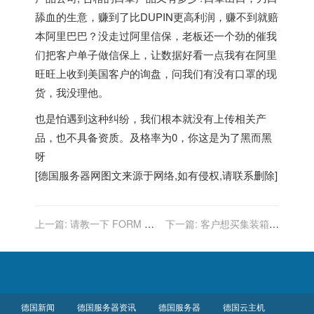
舔血的生意，赚到了比DUPIN更高利润，赚不到就赔
本阿里巴巴？没走过阿里信保，老板还一个劲的催我
们把客户单子做信保上，让数据好看一点我有在阿里
旺旺上收到美国客户的询盘，问我们有没有口罩的现
货，我没理他。
也是怕遇到这种纠纷，我们根本就没有上传相关产
品，也不具备资质。及格率为0，你这是为了黑而黑
呀
[
德国服务器
网图文来源于网络,如有侵权,请联系删除]
上一篇:
请教一下 FORM A
下一篇:
客户想买集装箱连
的问题
箱带货走，怎么操作。
德国新闻
德国服务器资讯
德国服务器
德国云主机