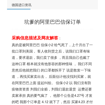
德国进口资讯
坑爹的阿里巴巴信保订单
采购信息描述及网友解答
：
真的是被阿里巴巴 信保小2 给气死了，上个月出了一
批口罩到美国， 客人收到货之后，说我们口罩有味
道，要求退款，我们卖了很多 ，而且我自己也戴了
这种口罩 根本就没有他形容的那种怪味 ， 我们不同
意然后他就把我们 的口罩都拆开了 说是散发一下味
道 ，再找买家卖出去， 后面估计他没找到买家，就
在阿里巴巴上面 提起纠纷。 信保小2 以 我们没有防
疫物资资质 判我们全赔，判我们退款退货 运费还要
卖家承担 真的要气疯了 ， 他那个公告是4.27号 才发
的吧 我那个订单是 4.12 就下了，然后 买家4.23 才付