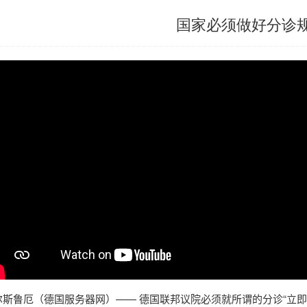
国家必须做好分诊
尔斯鲁厄（
德国服务器
网）
——
德国
联邦议院必须就所谓的分诊“立