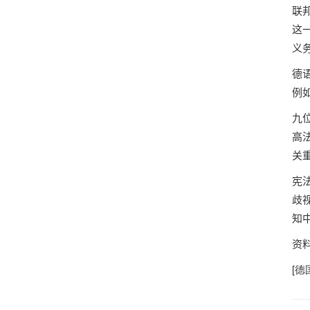
联
这
义
德语
例
九
高
关
宪
歧
知
资
[
德