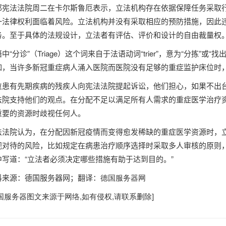
邦宪法法院周二在卡尔斯鲁厄表示，立法机构存在依据保障任务采取
一法律权利面临着风险。立法机构并没有采取相应的预防措施，因此
务。至于具体的法规设计，立法者有评估、评价和设计的自由裁量权
中“分诊”（
Triage
）这个词来自于法语动词“
trier
”，意为“分拣”或“
如，当许多新冠重症病人涌入医院而医院没有足够的重症监护床位时
位患有先期疾病的残疾人向宪法法院提起诉讼，他们担心，如果不出
法院支持他们的观点。在分配不足以满足所有人需求的重症医学治疗
重要的资源时歧视任何人。
法法院认为，在分配因新冠疫情而变得愈发稀缺的重症医学资源时，
视对待的风险，比如规定在病患治疗顺序选择时采取多人审核的原则
中写道：“立法者必须决定哪些措施有助于达到目的。”
料来源：
德国服务器
网；翻译：
德国服务器
网
国服务器
图文来源于网络,如有侵权,请联系删除]