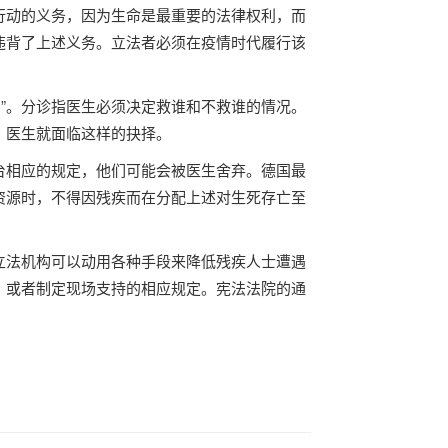
行动的义务，因为生命是最重要的法律权利，而
违背了上述义务。立法者必须在疫情时代履行该
。
找出”。分诊指医生必须决定救谁和不救谁的情况。
，医生就面临这样的抉择。
台相应的规定，他们可能会被医生舍弃。
德国
最
资源时，不得因残疾而在分配上述对生死存亡至
立法机构可以动用各种手段来降低残疾人士遭遇
，或者制定现场支持的相应规定。宪法法院的通