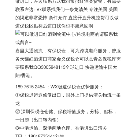
做进口，左边联系方式我司常报红酒类货物，有需要
联系左边+Vx联系找我们一条龙清关 专注美国 美国
的渠道非常恐怖 条件允许 直接开直升机拉货可以做
进保税区贴标后进口找你也不愿意回啊
嘉里大通物流，有保税仓，可为跨境电商服务，曾服
务天猫红酒进口商家金义保税仓可以么青岛保税库需
要联系我QQ3005848113全球进口 快递运输中国大
陆/香港。
189 7615 2454 ：WX极速保税仓优势服务：
①保税退运返修复出口，国外上门提供清关物流一条
龙
② 深圳保税仓仓储、保税增值服务，分拣、贴标，
一日游（出口转内销）
③中港运输、深港两地仓库、香港进出口清关
TEL：18018735141刘生