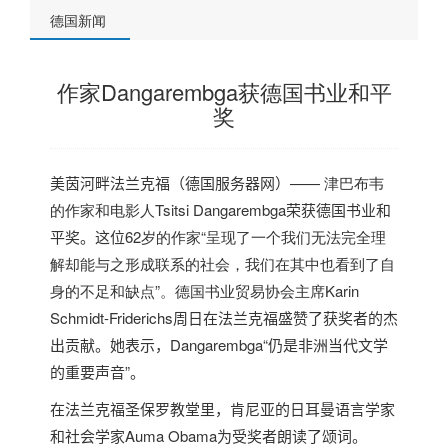
德国新闻
作家Dangarembga获德国书业和平
奖
美茵河畔法兰克福（
德国服务器
网）
—— 津巴布韦
的作家和电影人
Tsitsi Dangarembga
荣获
德国
书业和
平奖。这位
62岁的作家“呈现了一个我们无法完全理
解却能与之形成联系的社会，我们在其中也看到了自
身的不足和缺点”。
德国
书业贸易协会主席
Karin
Schmidt-Friderichs
周日在法兰克福盛赞了获奖者的杰
出贡献。她表示，
Dangarembga
“仍是非洲当代文学
的重要声音”。
在法兰克福圣保罗教堂里，肯尼亚的日耳曼语言学家
和社会学家
Auma Obama
为受奖者朗读了颂词。