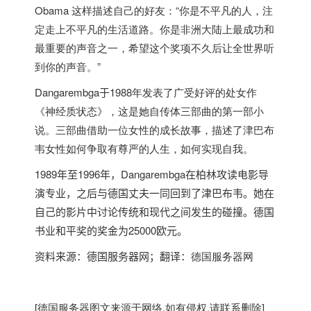
Obama
这样描述自己的好友：“你是不平凡的人，注
定走上不平凡的生活道路。你是非洲大陆上最成功和
最重要的声音之一，希望这个奖项不久后让全世界听
到你的声音。”
Dangarembga
于
1988年发表了广受好评的处女作
《神经质状态》，这是她自传体三部曲的第一部小
说。三部曲借助一位女性的成长故事，描述了津巴布
韦女性如何争取有尊严的人生，如何实现自我。
1989
年至
1996
年
，
Dangarembga
在柏林攻读电影导
演专业，之后与
德国
丈夫一同回到了津巴布韦。她在
自己的影片中讨论传统和现代之间发生的碰撞。
德国
书业和平奖的奖金为
25000
欧元。
资料来源：
德国服务器
网；翻译：
德国服务器
网
[
德国服务器
图文来源于网络,如有侵权,请联系删除]